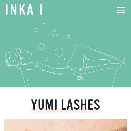
INKA
I
YUMI LASHES