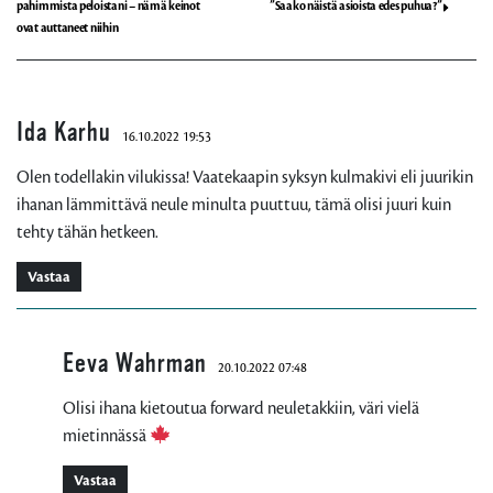
pahimmista peloistani – nämä keinot
”Saako näistä asioista edes puhua?”
ovat auttaneet niihin
Ida Karhu
16.10.2022 19:53
Olen todellakin vilukissa! Vaatekaapin syksyn kulmakivi eli juurikin
ihanan lämmittävä neule minulta puuttuu, tämä olisi juuri kuin
tehty tähän hetkeen.
Vastaa
Eeva Wahrman
20.10.2022 07:48
Olisi ihana kietoutua forward neuletakkiin, väri vielä
mietinnässä
Vastaa