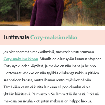
Luottovaate
Cozy-maksimekko
Jos olet enemmän mekkoihmisiä, suosittelen tutustumaan
Cozy-maksimekkoon
. Minulla on ollut syvän luumun sävyinen
Cozy nyt vuoden käytössä, ja mekko on niin ihana ja helppo
luottovaate. Mekko on niin tyylikäs villakangastakin ja pitkien
saappaiden kanssa, mutta ihanan rento myös kotipäiviin.
Tämäkään vaate ei kutita lainkaan eli poolokaulus ei ole
yhtään häiritsevä. Päinvastoin! Se lämmittää ihanasti. Pitkässä
mekossa on sivuhalkiot, joten mekossa on helppo liikkua.