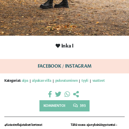
Inka I
FACEBOOK
/
INSTAGRAM
Kategoriat:
alpa
alpakan villa
pukeutuminen
tyyli
vaatteet
|
|
|
|
KOMMENTOI
393
Katastrofiajatukset kertovat
Tältä vauva-ajan yksinäisyys tuntui –