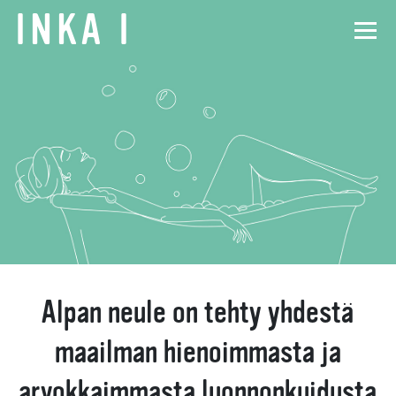
INKA
I
Alpan neule on tehty yhdestä
maailman hienoimmasta ja
arvokkaimmasta luonnonkuidusta