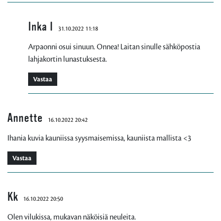
Inka I
31.10.2022 11:18
Arpaonni osui sinuun. Onnea! Laitan sinulle sähköpostia
lahjakortin lunastuksesta.
Vastaa
Annette
16.10.2022 20:42
Ihania kuvia kauniissa syysmaisemissa, kauniista mallista <3
Vastaa
Kk
16.10.2022 20:50
Olen vilukissa, mukavan näköisiä neuleita.