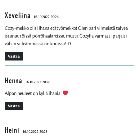
Xeveliina
16.10.2022 20:26
Cozy-mekko olisi ihana etätyömekko! Olen pari viimeistä talvea
istunut töissä pörröhaalareissa, mutta Cozylla varmasti pärjäisi
vähän viileämmässäkin kodissa! :D
Vastaa
Henna
16.10.2022 20:26
Alpan neuleet on kyllä ihania!
Vastaa
Heini
16.10.2022 20:28