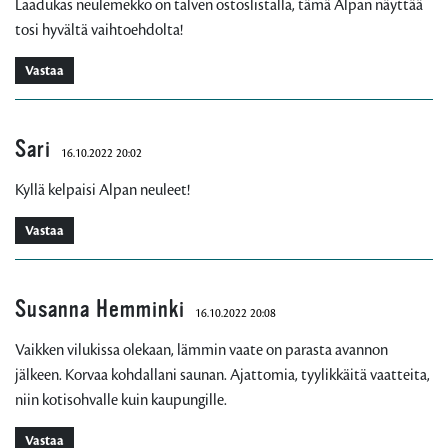
Laadukas neulemekko on talven ostoslistalla, tämä Alpan näyttää
tosi hyvältä vaihtoehdolta!
Vastaa
Sari
16.10.2022 20:02
Kyllä kelpaisi Alpan neuleet!
Vastaa
Susanna Hemminki
16.10.2022 20:08
Vaikken vilukissa olekaan, lämmin vaate on parasta avannon
jälkeen. Korvaa kohdallani saunan. Ajattomia, tyylikkäitä vaatteita,
niin kotisohvalle kuin kaupungille.
Vastaa