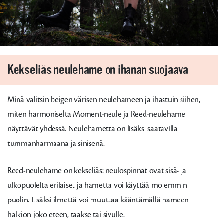
Kekseliäs neulehame on ihanan suojaava
Minä valitsin beigen värisen neulehameen ja ihastuin siihen,
miten harmoniselta Moment-neule ja Reed-neulehame
näyttävät yhdessä. Neulehametta on lisäksi saatavilla
tummanharmaana ja sinisenä.
Reed-neulehame on kekseliäs: neulospinnat ovat sisä- ja
ulkopuolelta erilaiset ja hametta voi käyttää molemmin
puolin. Lisäksi ilmettä voi muuttaa kääntämällä hameen
halkion joko eteen, taakse tai sivulle.