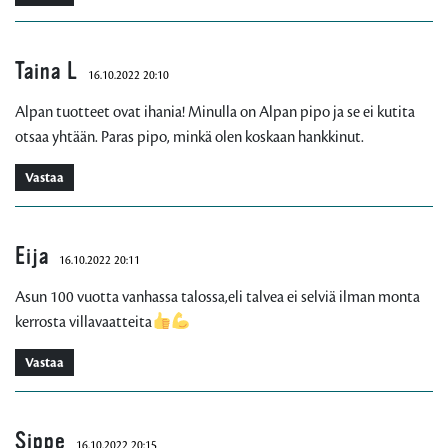
Taina L
16.10.2022 20:10
Alpan tuotteet ovat ihania! Minulla on Alpan pipo ja se ei kutita
otsaa yhtään. Paras pipo, minkä olen koskaan hankkinut.
Vastaa
Eija
16.10.2022 20:11
Asun 100 vuotta vanhassa talossa,eli talvea ei selviä ilman monta
kerrosta villavaatteita
Vastaa
Sippe
16.10.2022 20:15