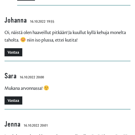
Johanna
16.10.2022 19:55
Oi, näistä olen haaveillut pitkään! Ja kuullut kyllä kehuja monelta
taholta.
niin iso plussa, ettei kutita!
Vastaa
Sara
16.10.2022 20:00
Mukana arvonnassa!
Vastaa
Jenna
16.10.2022 20:01