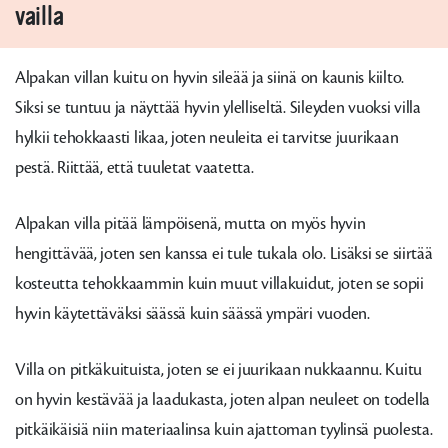
vailla
Alpakan villan kuitu on hyvin sileää ja siinä on kaunis kiilto.
Siksi se tuntuu ja näyttää hyvin ylelliseltä. Sileyden vuoksi villa
hylkii tehokkaasti likaa, joten neuleita ei tarvitse juurikaan
pestä. Riittää, että tuuletat vaatetta.
Alpakan villa pitää lämpöisenä, mutta on myös hyvin
hengittävää, joten sen kanssa ei tule tukala olo. Lisäksi se siirtää
kosteutta tehokkaammin kuin muut villakuidut, joten se sopii
hyvin käytettäväksi säässä kuin säässä ympäri vuoden.
Villa on pitkäkuituista, joten se ei juurikaan nukkaannu. Kuitu
on hyvin kestävää ja laadukasta, joten alpan neuleet on todella
pitkäikäisiä niin materiaalinsa kuin ajattoman tyylinsä puolesta.