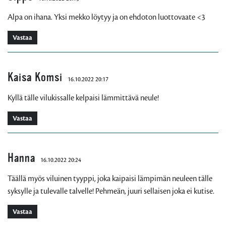
Alpa on ihana. Yksi mekko löytyy ja on ehdoton luottovaate <3
Vastaa
Kaisa Komsi
16.10.2022 20:17
Kyllä tälle vilukissalle kelpaisi lämmittävä neule!
Vastaa
Hanna
16.10.2022 20:24
Täällä myös viluinen tyyppi, joka kaipaisi lämpimän neuleen tälle
syksylle ja tulevalle talvelle! Pehmeän, juuri sellaisen joka ei kutise.
Vastaa