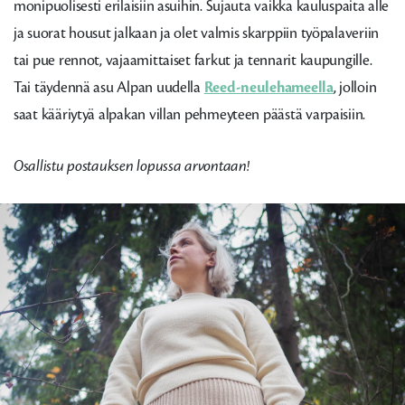
monipuolisesti erilaisiin asuihin. Sujauta vaikka kauluspaita alle
ja suorat housut jalkaan ja olet valmis skarppiin työpalaveriin
tai pue rennot, vajaamittaiset farkut ja tennarit kaupungille.
Tai täydennä asu Alpan uudella
Reed-neulehameella
, jolloin
saat kääriytyä alpakan villan pehmeyteen päästä varpaisiin.
Osallistu postauksen lopussa arvontaan!