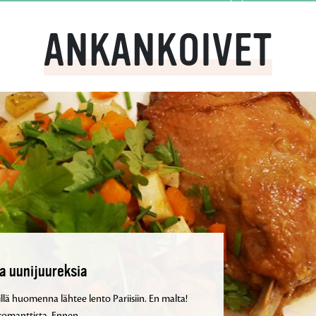
ANKANKOIVET
a uunijuureksia
sillä huomenna lähtee lento Pariisiin. En malta!
ja romanttista. Ennen…