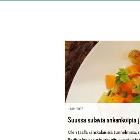
11/04/2017
Suussa sulavia ankankoipia j
Olen täällä ranskalaisissa tunnelmissa, 
Pariisin kevät on jotain niin kaunista 