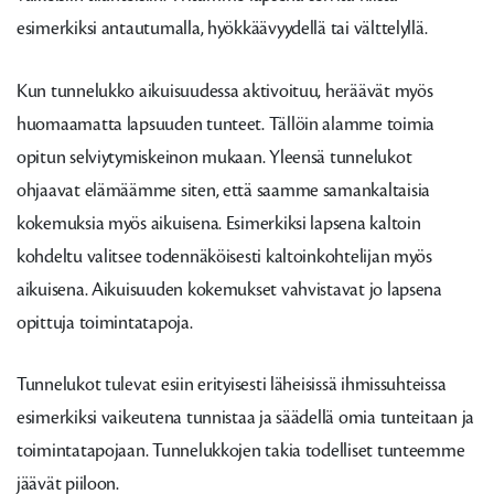
esimerkiksi antautumalla, hyökkäävyydellä tai välttelyllä.
Kun tunnelukko aikuisuudessa aktivoituu, heräävät myös
huomaamatta lapsuuden tunteet. Tällöin alamme toimia
opitun selviytymiskeinon mukaan.
Yleensä tunnelukot
ohjaavat elämäämme siten, että saamme samankaltaisia
kokemuksia myös aikuisena. Esimerkiksi lapsena kaltoin
kohdeltu valitsee todennäköisesti kaltoinkohtelijan myös
aikuisena. Aikuisuuden kokemukset vahvistavat jo lapsena
opittuja toimintatapoja
.
Tunnelukot tulevat esiin erityisesti läheisissä ihmissuhteissa
esimerkiksi vaikeutena tunnistaa ja säädellä omia tunteitaan ja
toimintatapojaan. Tunnelukkojen takia todelliset tunteemme
jäävät piiloon.