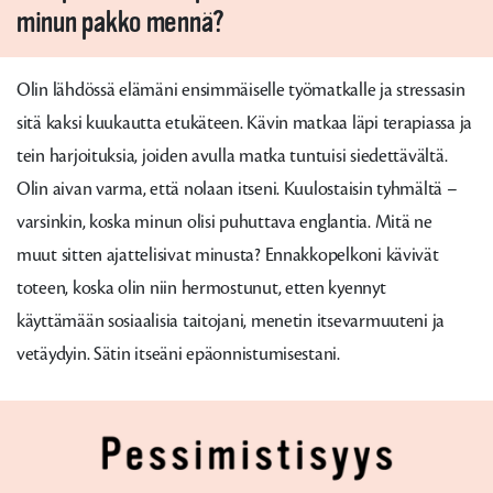
minun pakko mennä?
Olin lähdössä elämäni ensimmäiselle työmatkalle ja stressasin
sitä kaksi kuukautta etukäteen. Kävin matkaa läpi terapiassa ja
tein harjoituksia, joiden avulla matka tuntuisi siedettävältä.
Olin aivan varma, että nolaan itseni. Kuulostaisin tyhmältä –
varsinkin, koska minun olisi puhuttava englantia. Mitä ne
muut sitten ajattelisivat minusta? Ennakkopelkoni kävivät
toteen, koska olin niin hermostunut, etten kyennyt
käyttämään sosiaalisia taitojani, menetin itsevarmuuteni ja
vetäydyin. Sätin itseäni epäonnistumisestani.