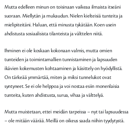
Mutta edelleen minun on toisinaan vaikeaa ilmaista itseäni
suoraan. Miellytän ja mukaudun. Nielen kielteisiä tunteita ja
mielipiteitäni. Haluan, että minusta tykätään. Koen usein
ahdistusta sosiaalisista tilanteista ja välttelen niitä.
Ihminen ei ole koskaan kokonaan valmis, mutta omien
tunteiden ja toimintamallien tunnistaminen ja lapsuuden
ikävien kokemusten kohtaaminen ja käsittely on hyödyllistä.
On tärkeää ymmärtää, miten ja miksi tunnelukot ovat
syntyneet. Se ei ole helppoa ja voi nostaa esiin monenlaisia
tunteita, kuten ahdistusta, surua, vihaa ja välttelyä.
Mutta muistetaan, ettei meidän tarpeissa – nyt tai lapsuudessa
– ole mitään väärää. Meillä on oikeus saada niihin tyydytystä.