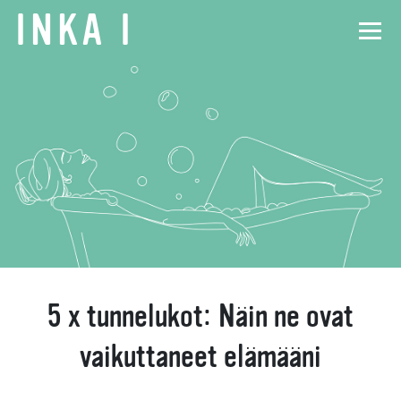
INKA
I
5 x tunnelukot: Näin ne ovat
vaikuttaneet elämääni