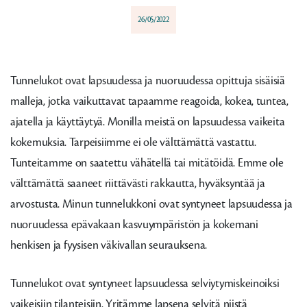
26/05/2022
Tunnelukot ovat lapsuudessa ja nuoruudessa opittuja sisäisiä
malleja, jotka vaikuttavat tapaamme reagoida, kokea, tuntea,
ajatella ja käyttäytyä. Monilla meistä on lapsuudessa vaikeita
kokemuksia. Tarpeisiimme ei ole välttämättä vastattu.
Tunteitamme on saatettu vähätellä tai mitätöidä. Emme ole
välttämättä saaneet riittävästi rakkautta, hyväksyntää ja
arvostusta. Minun tunnelukkoni ovat syntyneet lapsuudessa ja
nuoruudessa epävakaan kasvuympäristön ja kokemani
henkisen ja fyysisen väkivallan seurauksena.
Tunnelukot ovat syntyneet lapsuudessa selviytymiskeinoiksi
vaikeisiin tilanteisiin. Yritämme lapsena selvitä niistä