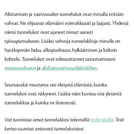
Alistumisen ja vaativuuden tunnelukot ovat minulla erittäin
vahvat. Ne ohjaavat elämääni voimakkaasti ja laajasti. Yhdessä
nämä tunnelukot ovat ajaneet minut useasti
työuupumukseen. Lisäksi vahvoja tunnelukkoja minulla on
hyväksynnän haku, ulkopuolisuus, hylkääminen ja kaltoin
kohtelu. Tunnelukot ovat edesauttaneet sairastumistani
masennukseen
ja
ahdistusneisuushäiriöihin
.
Seuraavaksi muutama ote eletystä elämästä, kuinka
tunnelukot ovat näkyneet. Lisäksi näet kuvissa viisi yleisintä
tunnelukkoa ja kuinka ne ilmenevät.
Voit tunnistaa omat tunnelukkosi tekemällä
testin täällä
. Testi
kertoo suuntaa antavasti tunnelukoistasi.