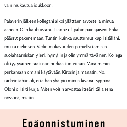
vain mukautua joukkoon.
Palaverin jälkeen kollegani alkoi yllättäen arvostella minua
ääneen. Olin kauhuissani. Tilanne oli pahin painajaiseni. Enkä
päässyt pakenemaan. Tunsin, kuinka suuttumus kupli sisälläni,
mutta nielin sen. Vedin mukavuuden ja miellyttämisen
suojahaarniskan ylleni, hymyilin ja olin ymmärtäväinen. Kollega
oli tyytyväinen saatuaan purkaa tunteitaan. Minä menin
purkamaan omiani käytävään. Kirosin ja manasin. No,
tärkeintähän oli, että hän yhä piti minua kivana tyyppinä.
Oloni oli silti kurja. Miten voisin arvostaa itseäni tällaisena
nössönä, mietin.