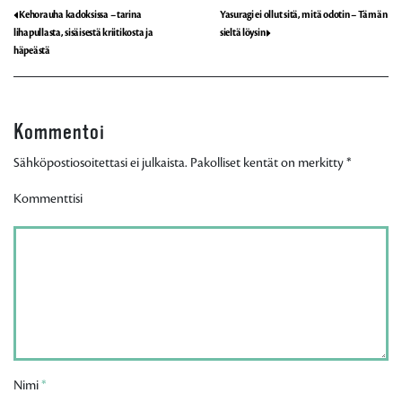
Kehorauha kadoksissa – tarina
Yasuragi ei ollut sitä, mitä odotin – Tämän
lihapullasta, sisäisestä kriitikosta ja
sieltä löysin
häpeästä
Kommentoi
Sähköpostiosoitettasi ei julkaista. Pakolliset kentät on merkitty
*
Kommenttisi
Nimi
*