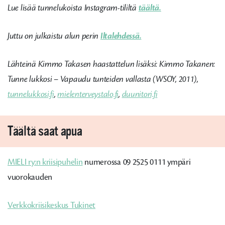
Lue lisää tunnelukoista Instagram-tililtä
täältä.
Juttu on julkaistu alun perin
Iltalehdessä.
Lähteinä Kimmo Takasen haastattelun lisäksi: Kimmo Takanen:
Tunne lukkosi – Vapaudu tunteiden vallasta (WSOY, 2011),
tunnelukkosi.fi
,
mielenterveystalo.fi
,
duunitori.fi
Täältä saat apua
MIELI ry:n kriisipuhelin
numerossa 09 2525 0111 ympäri
vuorokauden
Verkkokriisikeskus Tukinet