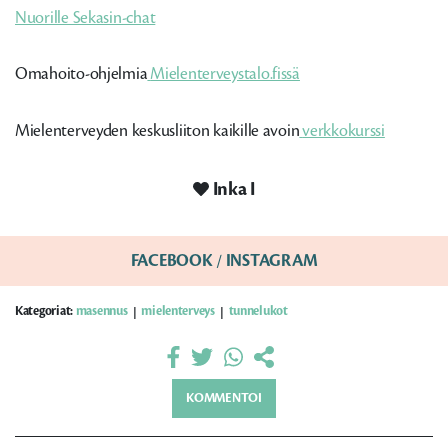
Nuorille Sekasin-chat
Omahoito-ohjelmia
Mielenterveystalo.fissä
Mielenterveyden keskusliiton kaikille avoin
verkkokurssi
Inka I
FACEBOOK
/
INSTAGRAM
Kategoriat:
masennus
mielenterveys
tunnelukot
|
|
KOMMENTOI