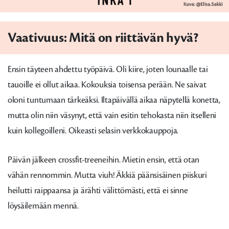
Vaativuus: Mitä on riittävän hyvä?
Ensin täyteen ahdettu työpäivä. Oli kiire, joten lounaalle tai
tauoille ei ollut aikaa. Kokouksia toisensa perään. Ne saivat
oloni tuntumaan tärkeäksi. Iltapäivällä aikaa näpytellä konetta,
mutta olin niin väsynyt, että vain esitin tehokasta niin itselleni
kuin kollegoilleni. Oikeasti selasin verkkokauppoja.
Päivän jälkeen crossfit-treeneihin. Mietin ensin, että otan
vähän rennommin. Mutta viuh! Äkkiä päänsisäinen piiskuri
heilutti raippaansa ja ärähti välittömästi, että ei sinne
löysäilemään mennä.