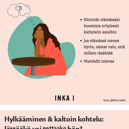
Hylkääminen & kaltoin kohtelu:
Jättääkö vai
pettääkö
hän?