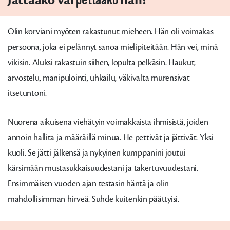
Olin korviani myöten rakastunut mieheen. Hän oli voimakas
persoona, joka ei pelännyt sanoa mielipiteitään. Hän vei, minä
vikisin. Aluksi rakastuin siihen, lopulta pelkäsin. Haukut,
arvostelu, manipulointi, uhkailu, väkivalta murensivat
itsetuntoni.
Nuorena aikuisena viehätyin voimakkaista ihmisistä, joiden
annoin hallita ja määräillä minua. He pettivät ja jättivät. Yksi
kuoli. Se jätti jälkensä ja nykyinen kumppanini joutui
kärsimään mustasukkaisuudestani ja takertuvuudestani.
Ensimmäisen vuoden ajan testasin häntä ja olin
mahdollisimman hirveä. Suhde kuitenkin päättyisi.