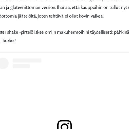
n ja gluteenittoman version. Ihanaa, että kauppoihin on tullut ny
dottomia jäätelöitä, joten tehtävä ei ollut kovin vaikea.
r shake -pirtelö iskee omiin makuhermoihini täydellisesti: pähkinä
. Ta-daa!