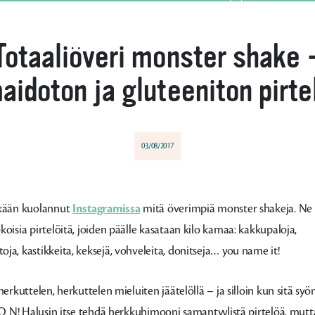
Totaaliöveri monster shake 
aidoton ja gluteeniton pirte
03/08/2017
tkään kuolannut
Instagramissa
mitä överimpiä monster shakeja. Ne
koisia pirtelöitä, joiden päälle kasataan kilo kamaa: kakkupaloja,
ja, kastikkeita, keksejä, vohveleita, donitseja… you name it!
herkuttelen, herkuttelen mieluiten jäätelöllä – ja silloin kun sitä syö
J O N! Halusin itse tehdä herkkuhimooni samantyylistä pirtelöä, mutt