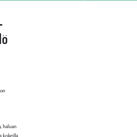
–
lö
 on
n, haluan
a kokeilla