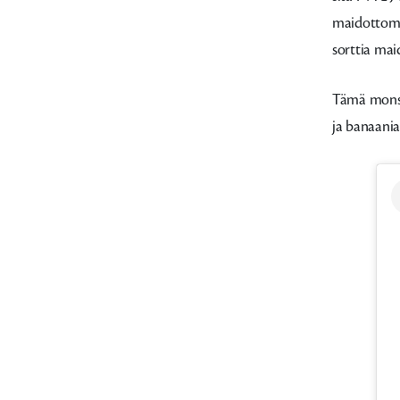
maidottoma
sorttia mai
Tämä monste
ja banaania