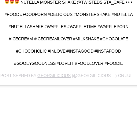
NUTELLA MONSTER SHAKE @TWISTEDSISTA_CAFE • • •
#FOOD #FOODPORN #DELICIOUS #MONSTERSHAKE #NUTELLA
#NUTELLASHAKE #WAFFLES #WAFFLETIME #WAFFLEPORN
#ICECREAM #ICECREAMLOVER #MILKSHAKE #CHOCOLATE
#CHOCOHOLIC #INLOVE #INSTAGOOD #INSTAFOOD
#GOOEYGOODNESS #LOVEIT #FOODLOVER #FOODIE
 POST SHARED BY
GEORGILICIOUS
(@GEORGILICIOUS__) ON
JUL 31, 2017 AT 9:53PM PDT