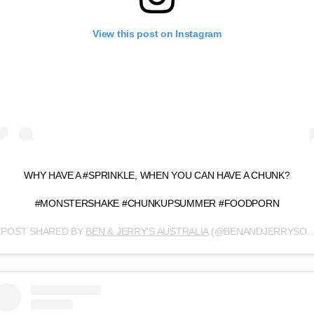
View this post on Instagram
WHY HAVE A #SPRINKLE, WHEN YOU CAN HAVE A CHUNK?
#MONSTERSHAKE #CHUNKUPSUMMER #FOODPORN
 POST SHARED BY
BEN & JERRY'S AUSTRALIA
(@BENANDJERRYSOZ) ON