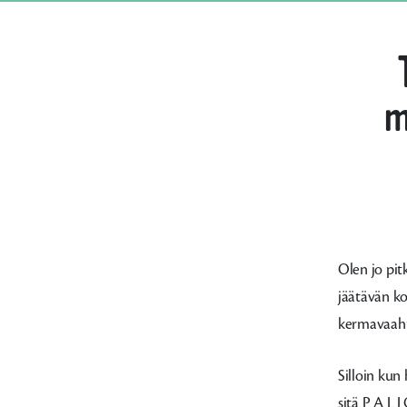
m
Olen jo pi
jäätävän ko
kermavaahto
Silloin kun 
sitä P A L 