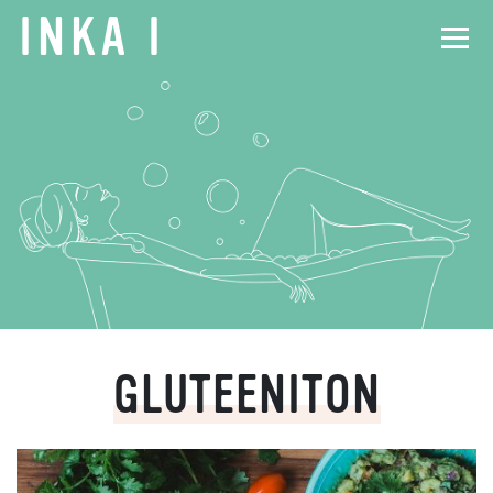
INKA
I
GLUTEENITON