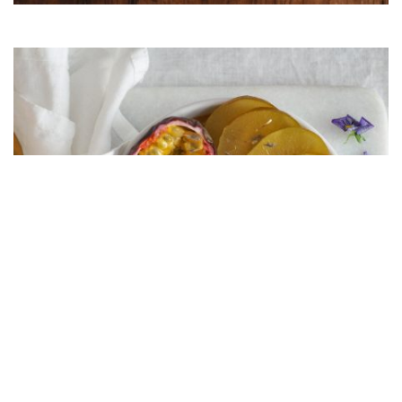
03/10/2019
Maidoton crème brûlée on täydellinen
jälkiruoka