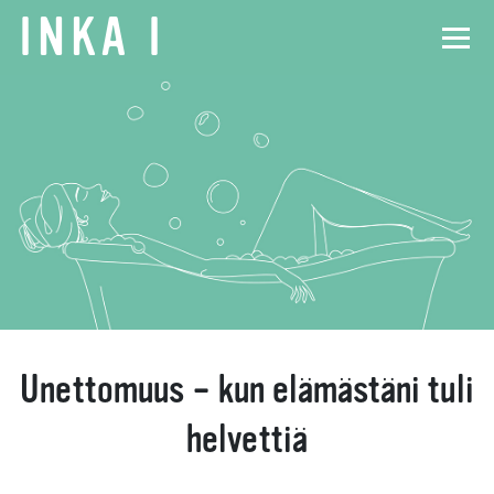
INKA
I
Unettomuus – kun elämästäni tuli
helvettiä