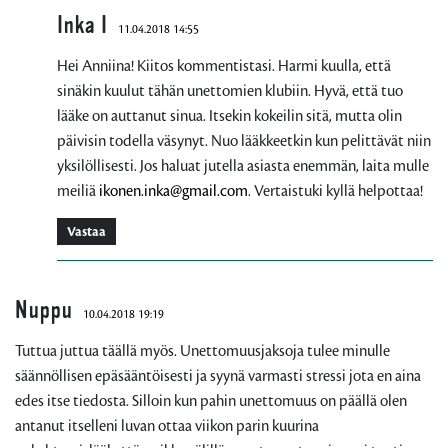
Inka I
11.04.2018 14:55
Hei Anniina! Kiitos kommentistasi. Harmi kuulla, että
sinäkin kuulut tähän unettomien klubiin. Hyvä, että tuo
lääke on auttanut sinua. Itsekin kokeilin sitä, mutta olin
päivisin todella väsynyt. Nuo lääkkeetkin kun pelittävät niin
yksilöllisesti. Jos haluat jutella asiasta enemmän, laita mulle
meiliä
ikonen.inka@gmail.com
. Vertaistuki kyllä helpottaa!
Vastaa
Nuppu
10.04.2018 19:19
Tuttua juttua täällä myös. Unettomuusjaksoja tulee minulle
säännöllisen epäsääntöisesti ja syynä varmasti stressi jota en aina
edes itse tiedosta. Silloin kun pahin unettomuus on päällä olen
antanut itselleni luvan ottaa viikon parin kuurina