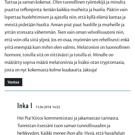
Tuttua ja saman kokenut. Olen tunnollinen työntekijä ja minulta
puuttui teflonpinta: kerään kaikkia murheita ja huolia. Päätin vain
lopettaa huolehtimisen ja ajatella niin, että kyllä elämä kantaa ja
meistä pidetään huolta. Annan piut paut huolille ja murheille ja
yritän stressata vähemmän. Teen vain oman velvollisuuteni niin,
että voin olla siitä ylpeä. Jos en osaa, myönnän sen rehellisesti enkä
yritä enempää kuin mihin olen valmis. Melatoniini on luonnollinen
hormoni, toisilla sitä on riittävästi ja toisilla ei. Minulle on
määrätty sopiva määrä melatoniinia ja lisäksi otan tryptomaxia,
josta on nyt kokemusta kolme kuukautta. Jaksuja!
Vastaa
Inka I
11.04.2018 14:53
Hei Pia! Kiitos kommentistasi ja jakamastasi tarinasta.
Tunnistan itsessäni tuon saman tunnollisuuden ja
herkkyyden. Kaikki menee ihon alle. Hyvä, että havaihduit