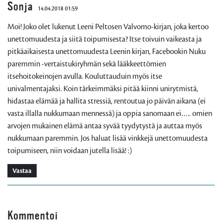
Sonja
14.04.2018 01:59
Moi! Joko olet lukenut Leeni Peltosen Valvomo-kirjan, joka kertoo
unettomuudesta ja siitä toipumisesta? Itse toivuin vaikeasta ja
pitkäaikaisesta unettomuudesta Leenin kirjan, Facebookin Nuku
paremmin -vertaistukiryhmän sekä lääkkeettömien
itsehoitokeinojen avulla. Kouluttauduin myös itse
univalmentajaksi. Koin tärkeimmäksi pitää kiinni unirytmistä,
hidastaa elämää ja hallita stressiä, rentoutua jo päivän aikana (ei
vasta illalla nukkumaan mennessä) ja oppia sanomaan ei….. omien
arvojen mukainen elämä antaa syvää tyydytystä ja auttaa myös
nukkumaan paremmin. Jos haluat lisää vinkkejä unettomuudesta
toipumiseen, niin voidaan jutella lisää! :)
Vastaa
Kommentoi