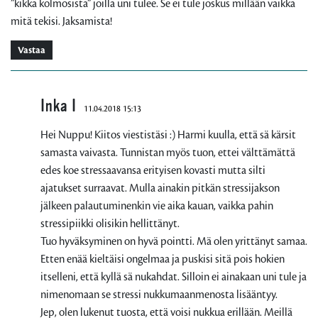
”kikka kolmosista” joilla uni tulee. Se ei tule joskus millään vaikka
mitä tekisi. Jaksamista!
Vastaa
Inka I
11.04.2018 15:13
Hei Nuppu! Kiitos viestistäsi :) Harmi kuulla, että sä kärsit
samasta vaivasta. Tunnistan myös tuon, ettei välttämättä
edes koe stressaavansa erityisen kovasti mutta silti
ajatukset surraavat. Mulla ainakin pitkän stressijakson
jälkeen palautuminenkin vie aika kauan, vaikka pahin
stressipiikki olisikin hellittänyt.
Tuo hyväksyminen on hyvä pointti. Mä olen yrittänyt samaa.
Etten enää kieltäisi ongelmaa ja puskisi sitä pois hokien
itselleni, että kyllä sä nukahdat. Silloin ei ainakaan uni tule ja
nimenomaan se stressi nukkumaanmenosta lisääntyy.
Jep, olen lukenut tuosta, että voisi nukkua erillään. Meillä