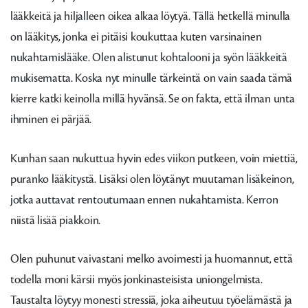
lääkkeitä ja hiljalleen oikea alkaa löytyä. Tällä hetkellä minulla
on lääkitys, jonka ei pitäisi koukuttaa kuten varsinainen
nukahtamislääke. Olen alistunut kohtalooni ja syön lääkkeitä
mukisematta. Koska nyt minulle tärkeintä on vain saada tämä
kierre katki keinolla millä hyvänsä. Se on fakta, että ilman unta
ihminen ei pärjää.
Kunhan saan nukuttua hyvin edes viikon putkeen, voin miettiä,
puranko lääkitystä. Lisäksi olen löytänyt muutaman lisäkeinon,
jotka auttavat rentoutumaan ennen nukahtamista. Kerron
niistä lisää piakkoin.
Olen puhunut vaivastani melko avoimesti ja huomannut, että
todella moni kärsii myös jonkinasteisista uniongelmista.
Taustalta löytyy monesti stressiä, joka aiheutuu työelämästä ja