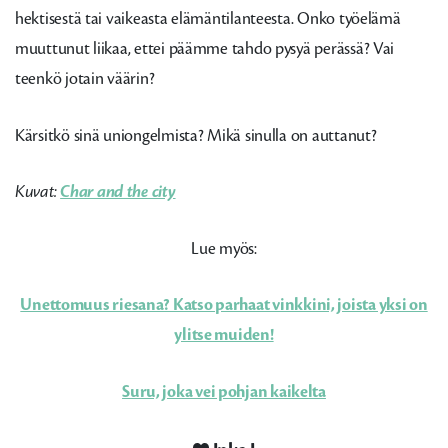
hektisestä tai vaikeasta elämäntilanteesta. Onko työelämä
muuttunut liikaa, ettei päämme tahdo pysyä perässä? Vai
teenkö jotain väärin?
Kärsitkö sinä uniongelmista? Mikä sinulla on auttanut?
Kuvat:
Char and the city
Lue myös:
Unettomuus riesana? Katso parhaat vinkkini, joista yksi on
ylitse muiden!
Suru, joka vei pohjan kaikelta