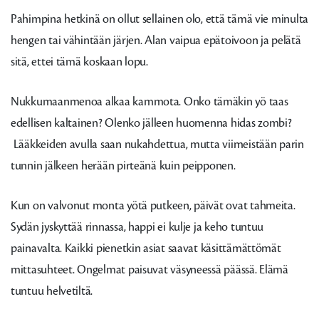
Pahimpina hetkinä on ollut sellainen olo, että tämä vie minulta
hengen tai vähintään järjen. Alan vaipua epätoivoon ja pelätä
sitä, ettei tämä koskaan lopu.
Nukkumaanmenoa alkaa kammota. Onko tämäkin yö taas
edellisen kaltainen? Olenko jälleen huomenna hidas zombi?
Lääkkeiden avulla saan nukahdettua, mutta viimeistään parin
tunnin jälkeen herään pirteänä kuin peipponen.
Kun on valvonut monta yötä putkeen, päivät ovat tahmeita.
Sydän jyskyttää rinnassa, happi ei kulje ja keho tuntuu
painavalta. Kaikki pienetkin asiat saavat käsittämättömät
mittasuhteet. Ongelmat paisuvat väsyneessä päässä. Elämä
tuntuu helvetiltä.