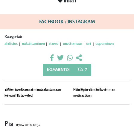
Inka I
FACEBOOK
/
INSTAGRAM
Kategoriat:
ahdistus
nukahtaminen
stressi
unettomuus
uni
uupuminen
|
|
|
|
|
KOMMENTOI
7
Miten twerkkaus sai minut rakastamaan
Näin löysin elämäni kovimman
kehoani? Katso video!
motivaation
Pia
09.04.2018 18:57