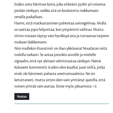
lisäksi unta häiritsee koira, joka sitkeästi pyrkii yö toisensa
perään sänkyyn, vaikka sitä on koulutettu nukkumaan
omalla paikallaan.
Harmi, että matkustaminen pahentaa uniongelmaa. Mulla
se saattaa jopa helpottaa, kun ympäristö vaihtuu. Mutta
sitten tosiaan täytyy vain hyväksyä asia ja turvautua tarpeen
mukaan lääkkeeseen.
Niin mullekin iltarutiinit on ihan ykkösasia! Noudatan niitä
todella tarkasti. Se antaa jotenkin aivoille ja mielelle
signaalin, että nyt aletaan valmistautua sänkyyn. Nämä
kuluneet kommentit itsekin olen kuullut juuri niiltä, jotka
eivät ole kärsineet pahasta unettomuudesta. Ne on
ketuttaneet, mutta sitten olen vain yrittänyt ajatella, että
toinen yrittää vain auttaa. Sinne myös jaksamista <3
Vastaa