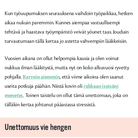
Kun työuupumuksen seurauksena vaihdoin työpaikkaa, hetken
aikaa nukuin paremmin. Kunnes aiempaa vastuullisempi
tehtävä ja haastava työympäristö veivät yöunet taas. Jouduin
turvautumaan tällä kertaa jo astetta vahvempiin lääkkeisiin.
Vuosien aikana on ollut helpompia kausia ja olen voinut
nukkua ilman lääkitystä, mutta nyt on koko alkuvuosi ryvetty
pohjalla.
Kerroin aiemmin
, että viime aikoina olen saanut
useita potkuja päähän. Niistä kovin oli
rakkaan isoisäni
menetys.
Toinen taistelu on ollut tämä unettomuus, joka on
tälläkin kertaa johtunut pääasiassa stressistä.
Unettomuus vie hengen