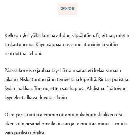
09/04/2018
Kello on yksi yöllä, kun havahdun säpsähtäen. Ei, ei taas, mietin
tuskastuneena. Käyn nappaamassa melatoniinin ja yritän
rentouttaa kehoni.
Päässä koneisto jauhaa täysillä noin sataa eri kelaa samaan
aikaan. Niska tuntuu jännittyneeltä ja kipeältä. Rintaa puristaa.
Sydän hakkaa. Tuntuu, etten saa happea. Ahdistaa. Epätoivon
kyyneleet alkavat kivuta silmiin.
Olen paria tuntia aiemmin ottanut nukahtamislääkkeen. Se
iskee kuin pesäpallomaila otsaan ja tainnuttaa minut – mutta
vain pariksi tunniksi.