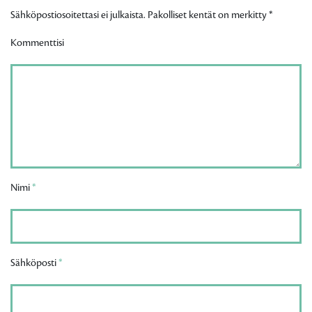
Sähköpostiosoitettasi ei julkaista. Pakolliset kentät on merkitty
*
Kommenttisi
Nimi
*
Sähköposti
*