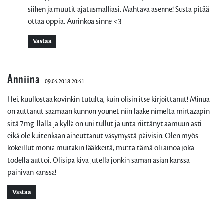
siihen ja muutit ajatusmalliasi. Mahtava asenne! Susta pitää
ottaa oppia. Aurinkoa sinne <3
Vastaa
Anniina
09.04.2018 20:41
Hei, kuullostaa kovinkin tutulta, kuin olisin itse kirjoittanut! Minua
on auttanut saamaan kunnon yöunet niin lääke nimeltä mirtazapin
sitä 7mg illalla ja kyllä on uni tullut ja unta riittänyt aamuun asti
eikä ole kuitenkaan aiheuttanut väsymystä päivisin. Olen myös
kokeillut monia muitakin lääkkeitä, mutta tämä oli ainoa joka
todella auttoi. Olisipa kiva jutella jonkin saman asian kanssa
painivan kanssa!
Vastaa