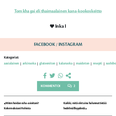
Tom kha gai eli thaimaalainen kana-kookoskeitto
Inka I
FACEBOOK
/
INSTAGRAM
Kategoriat:
aasialainen
arkiruoka
gluteeniton
kalaruoka
maidoton
resepti
sushib
|
|
|
|
|
|
KOMMENTOI
2
Miten hoidan raha-asioitani?
Kaikki, mitä olet aina halunnut tietää
Kokemuksiani Holvista
hedelmällisyydestä