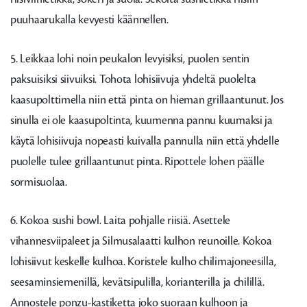
puuhaarukalla kevyesti käännellen.
5. Leikkaa lohi noin peukalon levyisiksi, puolen sentin
paksuisiksi siivuiksi. Tohota lohisiivuja yhdeltä puolelta
kaasupolttimella niin että pinta on hieman grillaantunut. Jos
sinulla ei ole kaasupoltinta, kuumenna pannu kuumaksi ja
käytä lohisiivuja nopeasti kuivalla pannulla niin että yhdelle
puolelle tulee grillaantunut pinta. Ripottele lohen päälle
sormisuolaa.
6. Kokoa sushi bowl. Laita pohjalle riisiä. Asettele
vihannesviipaleet ja Silmusalaatti kulhon reunoille. Kokoa
lohisiivut keskelle kulhoa. Koristele kulho chilimajoneesilla,
seesaminsiemenillä, kevätsipulilla, korianterilla ja chilillä.
Annostele ponzu-kastiketta joko suoraan kulhoon ja