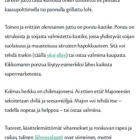
tärkein juttu tässä kulhossa onkin tohotettu eli pinnalta
kaasupolttimella tai pannulla grillattu lohi.
Toinen ja erittäin olennainen juttu on ponzu-kastike. Ponzu on
sitruksista ja soijasta valmistettu kastike, jossa yhdistyvät soijan
suolaisuus ja mausteisuus sitrusten hapokkuuteen. Sitä voi
tehdä itsekin (täällä
yksi ohje
) tai ostaa valmiina kaupasta.
Kikkomanin ponzua löytyy esimerkiksi lähes kaikista
supermarketeista.
Kolmas herkku on chilimajoneesi. Ai ettien että! Majoneesiin
sekoitetaan chiliä ja seesamiöljyä. Majon voi tehdä itse –
todella nopeaa ja helppoa – tai ostaa valmiina.
Tuoreet, käsittelemättömät vihannekset ja roiskuvan rapea ja
raikas, tulinen
Silmusalaatti
ovat viimeinen, muttei