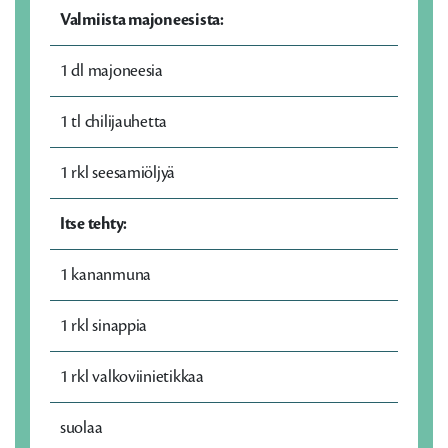
Valmiista majoneesista:
1 dl majoneesia
1 tl chilijauhetta
1 rkl seesamiöljyä
Itse tehty:
1 kananmuna
1 rkl sinappia
1 rkl valkoviinietikkaa
suolaa