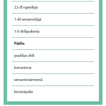
2,5 dl rypsiöljyä
1 rkl seesamiöljyä
1 tl chilijauhetta
Päälle:
puolikas chili
korianteria
seesaminsiemeniä
kevätsipulia