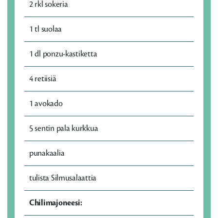
2 rkl sokeria
1 tl suolaa
1 dl ponzu-kastiketta
4 retiisiä
1 avokado
5 sentin pala kurkkua
punakaalia
tulista Silmusalaattia
Chilimajoneesi: