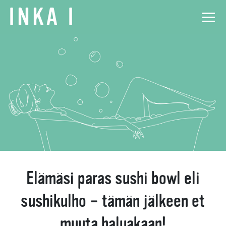
INKA
I
Elämäsi paras sushi bowl eli
sushikulho – tämän jälkeen et
muuta haluakaan!