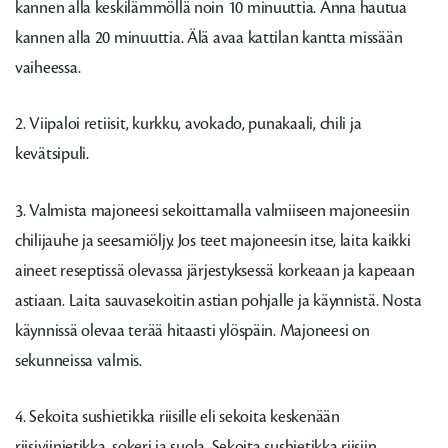
kannen alla keskilämmöllä noin 10 minuuttia. Anna hautua
kannen alla 20 minuuttia. Älä avaa kattilan kantta missään
vaiheessa.
2. Viipaloi retiisit, kurkku, avokado, punakaali, chili ja
kevätsipuli.
3. Valmista majoneesi sekoittamalla valmiiseen majoneesiin
chilijauhe ja seesamiöljy. Jos teet majoneesin itse, laita kaikki
aineet reseptissä olevassa järjestyksessä korkeaan ja kapeaan
astiaan. Laita sauvasekoitin astian pohjalle ja käynnistä. Nosta
käynnissä olevaa terää hitaasti ylöspäin. Majoneesi on
sekunneissa valmis.
4. Sekoita sushietikka riisille eli sekoita keskenään
riisiviinietikka, sokeri ja suola. Sekoita sushietikka riisiin