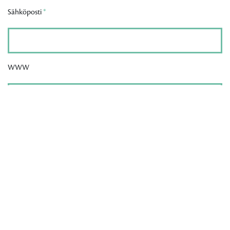
Sähköposti
*
WWW
LIITY INKAN UUTISLISTALLE