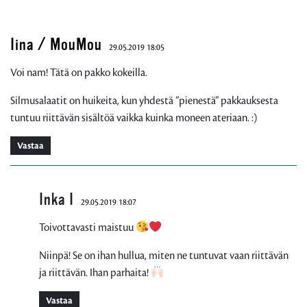
Iina / MouMou
29.05.2019 18:05
Voi nam! Tätä on pakko kokeilla.
Silmusalaatit on huikeita, kun yhdestä ”pienestä” pakkauksesta
tuntuu riittävän sisältöä vaikka kuinka moneen ateriaan. :)
Vastaa
Inka I
29.05.2019 18:07
Toivottavasti maistuu
Niinpä! Se on ihan hullua, miten ne tuntuvat vaan riittävän
ja riittävän. Ihan parhaita!
Vastaa