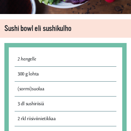
Sushi bowl eli sushikulho
2 hengelle
300 g lohta
(sormi)suolaa
3 dl sushiriisiä
2 rkl riisiviinietikkaa