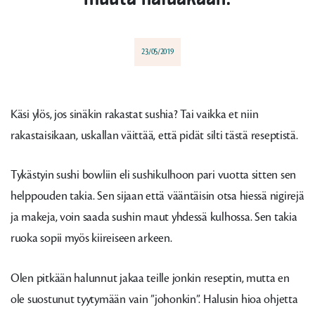
23/05/2019
Käsi ylös, jos sinäkin rakastat sushia? Tai vaikka et niin
rakastaisikaan, uskallan väittää, että pidät silti tästä reseptistä.
Tykästyin sushi bowliin eli sushikulhoon pari vuotta sitten sen
helppouden takia. Sen sijaan että vääntäisin otsa hiessä nigirejä
ja makeja, voin saada sushin maut yhdessä kulhossa. Sen takia
ruoka sopii myös kiireiseen arkeen.
Olen pitkään halunnut jakaa teille jonkin reseptin, mutta en
ole suostunut tyytymään vain ”johonkin”. Halusin hioa ohjetta