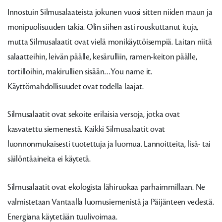
Innostuin Silmusalaateista jokunen vuosi sitten niiden maun ja
monipuolisuuden takia. Olin siihen asti rouskuttanut ituja,
mutta Silmusalaatit ovat vielä monikäyttöisempiä. Laitan niitä
salaatteihin, leivän päälle, kesärulliin, ramen-keiton päälle,
tortilloihin, makirullien sisään…You name it.
Käyttömahdollisuudet ovat todella laajat.
Silmusalaatit ovat sekoite erilaisia versoja, jotka ovat
kasvatettu siemenestä. Kaikki Silmusalaatit ovat
luonnonmukaisesti tuotettuja ja luomua. Lannoitteita, lisä- tai
säilöntäaineita ei käytetä.
Silmusalaatit ovat ekologista lähiruokaa parhaimmillaan. Ne
valmistetaan Vantaalla luomusiemenistä ja Päijänteen vedestä.
Energiana käytetään tuulivoimaa.