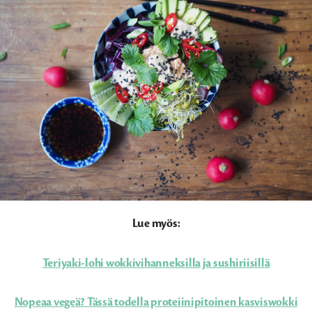
Lue myös:
Teriyaki-lohi wokkivihanneksilla ja sushiriisillä
Nopeaa vegeä? Tässä todella proteiinipitoinen kasviswokki