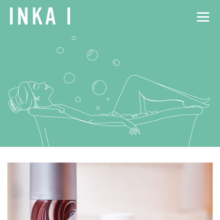
INKA
I